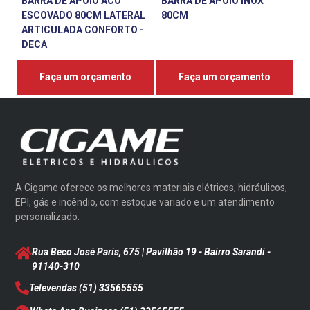
BARRA DE APOIO ACO
BARRA DE APOIO INOX
ESCOVADO 80CM LATERAL
80CM
ARTICULADA CONFORTO -
DECA
Faça um orçamento
Faça um orçamento
A Cigame oferece os melhores materiais elétricos, hidráulicos,
EPI, gás e incêndio, com estoque variado e um atendimento
personalizado.
Rua Beco José Paris, 675 | Pavilhão 19 - Bairro Sarandi
-
91140-310
Televendas
(51) 33565555