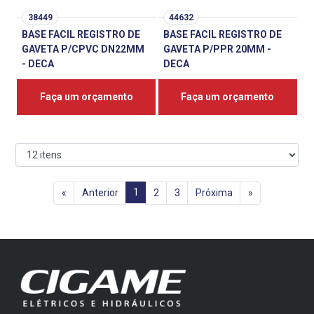
38449
44632
BASE FACIL REGISTRO DE
BASE FACIL REGISTRO DE
GAVETA P/CPVC DN22MM
GAVETA P/PPR 20MM -
- DECA
DECA
Faça um orçamento
Faça um orçamento
1
«
Anterior
2
3
Próxima
»