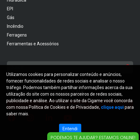
EPI
Gás
Incêndio
Ferragens
Ferramentas e Acessórios
Utilizamos cookies para personalizar conteúdo e anúncios,
NEWSLETTER
fornecer funcionalidades de redes sociais e analisar o nosso
tráfego. Podemos também partilhar informações acerca da sua
Receba notícias atualizadas da CIGAME
utilização do site com os nossos parceiros de redes sociais,
publicidade e análise. Ao utilizar o site da Cigame você concorda
Quero receber
com nossa Política de Cookies e de Privacidade,
clique aqui
para
saber mais.
Entendi
PODEMOS TE AJUDAR? ESTAMOS ONLINE!