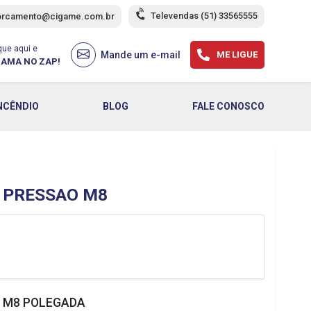
Televendas
(51) 33565555
orcamento@cigame.com.br
que aqui e
Mande um e-mail
ME LIGUE
AMA NO ZAP!
NCÊNDIO
BLOG
FALE CONOSCO
 PRESSAO M8
 M8 POLEGADA