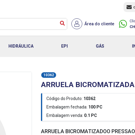
Cli
Área do cliente
CH
HIDRÁULICA
EPI
GÁS
I
10362
ARRUELA BICROMATIZADA
Código do Produto:
10362
Embalagem fechada:
100
PC
Embalagem venda:
0.1
PC
ARRUELA BICROMATIZADOO PRESSAO