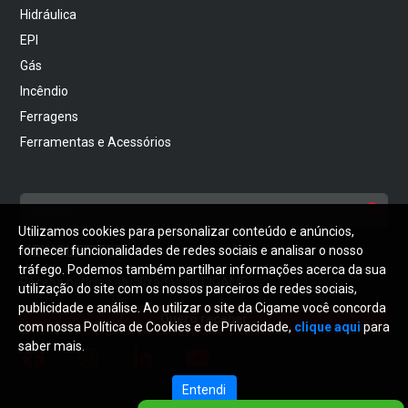
Hidráulica
EPI
Gás
Incêndio
Ferragens
Ferramentas e Acessórios
Utilizamos cookies para personalizar conteúdo e anúncios,
NEWSLETTER
fornecer funcionalidades de redes sociais e analisar o nosso
tráfego. Podemos também partilhar informações acerca da sua
Receba notícias atualizadas da CIGAME
utilização do site com os nossos parceiros de redes sociais,
publicidade e análise. Ao utilizar o site da Cigame você concorda
Quero receber
com nossa Política de Cookies e de Privacidade,
clique aqui
para
saber mais.
Entendi