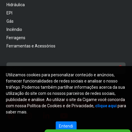
Hidráulica
EPI
Gás
Incêndio
Ferragens
Ferramentas e Acessórios
Utilizamos cookies para personalizar conteúdo e anúncios,
NEWSLETTER
fornecer funcionalidades de redes sociais e analisar o nosso
tráfego. Podemos também partilhar informações acerca da sua
Receba notícias atualizadas da CIGAME
utilização do site com os nossos parceiros de redes sociais,
publicidade e análise. Ao utilizar o site da Cigame você concorda
Quero receber
com nossa Política de Cookies e de Privacidade,
clique aqui
para
saber mais.
Entendi