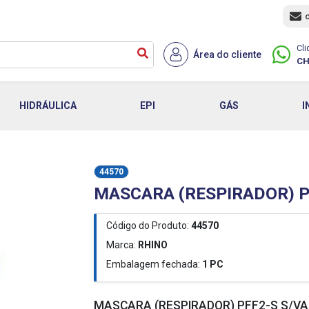
Cli
Área do cliente
CH
HIDRÁULICA
EPI
GÁS
I
44570
MASCARA (RESPIRADOR) P
Código do Produto:
44570
Marca:
RHINO
Embalagem fechada:
1
PC
MASCARA (RESPIRADOR) PFF2-S S/VA