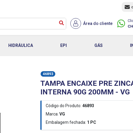
Cli
Área do cliente
CH
HIDRÁULICA
EPI
GÁS
I
46893
TAMPA ENCAIXE PRE ZINC
INTERNA 90G 200MM - VG
Código do Produto:
46893
Marca:
VG
Embalagem fechada:
1
PC