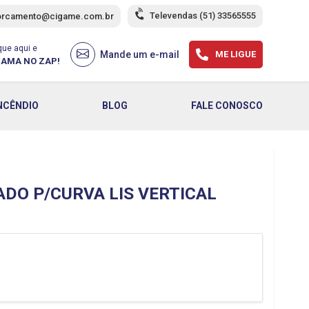
Televendas
(51) 33565555
orcamento@cigame.com.br
que aqui e
Mande um e-mail
ME LIGUE
AMA NO ZAP!
NCÊNDIO
BLOG
FALE CONOSCO
ADO P/CURVA LIS VERTICAL