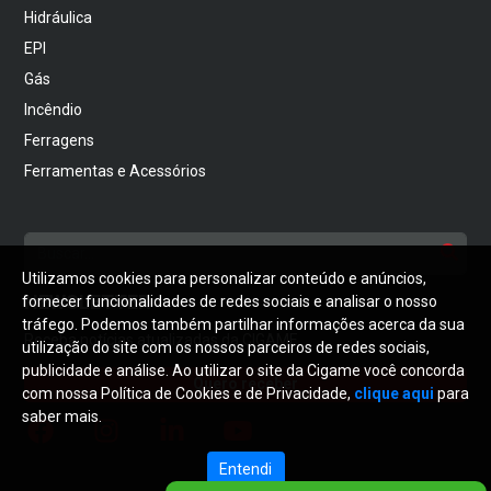
Hidráulica
EPI
Gás
Incêndio
Ferragens
Ferramentas e Acessórios
Utilizamos cookies para personalizar conteúdo e anúncios,
NEWSLETTER
fornecer funcionalidades de redes sociais e analisar o nosso
tráfego. Podemos também partilhar informações acerca da sua
Receba notícias atualizadas da CIGAME
utilização do site com os nossos parceiros de redes sociais,
publicidade e análise. Ao utilizar o site da Cigame você concorda
Quero receber
com nossa Política de Cookies e de Privacidade,
clique aqui
para
saber mais.
Entendi