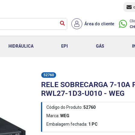
Cli
Área do cliente
CH
HIDRÁULICA
EPI
GÁS
I
52760
RELE SOBRECARGA 7-10A
RWL27-1D3-U010 - WEG
Código do Produto:
52760
Marca:
WEG
Embalagem fechada:
1
PC