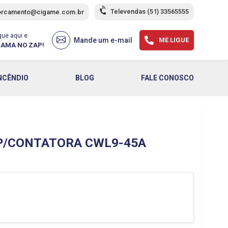
Televendas
(51) 33565555
orcamento@cigame.com.br
que aqui e
Mande um e-mail
ME LIGUE
AMA NO ZAP!
NCÊNDIO
BLOG
FALE CONOSCO
 P/CONTATORA CWL9-45A