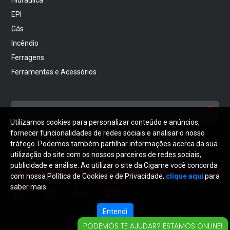
EPI
Gás
Incêndio
Ferragens
Ferramentas e Acessórios
Utilizamos cookies para personalizar conteúdo e anúncios,
NEWSLETTER
fornecer funcionalidades de redes sociais e analisar o nosso
tráfego. Podemos também partilhar informações acerca da sua
Receba notícias atualizadas da CIGAME
utilização do site com os nossos parceiros de redes sociais,
publicidade e análise. Ao utilizar o site da Cigame você concorda
Quero receber
com nossa Política de Cookies e de Privacidade,
clique aqui
para
saber mais.
Entendi
PODEMOS TE AJUDAR? ESTAMOS ONLINE!